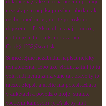
dokoncena,stale sa tu na niecom pracuje
cize ak je tu nejaka prazdna rubrika tak
nechit hned nervi, urcite ju coskoro
dopisem... :D Ak tu chces najst nieco ,
co tu nie je tak sa tsaci ozvat na
Coolgirl232@azet.sk
Samozrejme nezabudni napisat nejaky
ten komentar-lebo ako vidim, zatial to tu
vela ludi nema zauzivane tak prave ty to
mozes zlepsit a urcite ma potesis.Hlasuj
v anketach a povedz o mojej stranke
vsetkym kamosom :)...A ak by mal