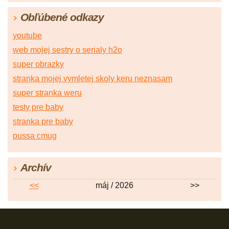
Obľúbené odkazy
youtube
web mojej sestry o serialy h2o
super obrazky
stranka mojej vymletej skoly keru neznasam
super stranka weru
testy pre baby
stranka pre baby
pussa cmug
Archív
<<
máj / 2026
>>