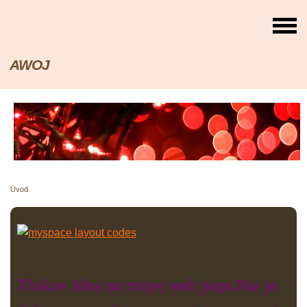
AWOJ
Úvod
Thakze Ahoj na mojej web page.Nie je