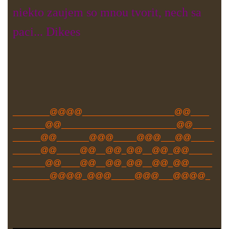
niekto zaujem so mnou tvorit, nech sa
paci... Dikees
________@@@@____________________@@____
_______@@_________________________@@____
______@@_______@@@_____@@@___@@_____
______@@_____@@__@@_@@__@@_@@_____
_______@@____@@__@@_@@__@@_@@_____
________@@@@_@@@_____@@@___@@@@_