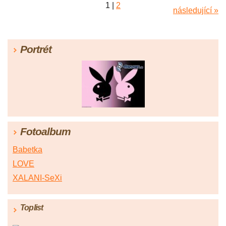
1
|
2
následující »
Portrét
Fotoalbum
Babetka
LOVE
XALANI-SeXi
Toplist