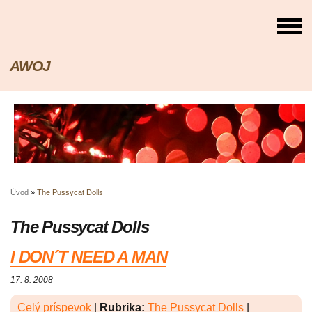
AWOJ
Úvod
»
The Pussycat Dolls
The Pussycat Dolls
I DON´T NEED A MAN
17. 8. 2008
Celý príspevok
|
Rubrika:
The Pussycat Dolls
|