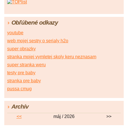
Obľúbené odkazy
youtube
web mojej sestry o serialy h2o
super obrazky
stranka mojej vymletej skoly keru neznasam
super stranka weru
testy pre baby
stranka pre baby
pussa cmug
Archív
<<
máj / 2026
>>